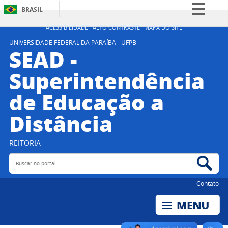
BRASIL
Simplifique!
ACESSIBILIDADE
ALTO CONTRASTE
MAPA DO SITE
Comunica BR
UNIVERSIDADE FEDERAL DA PARAÍBA - UFPB
SEAD -
Participe
Superintendência
Acesso à informação
de Educação a
Legislação
Canais
Distância
REITORIA
Buscar no portal
Bus
Contato