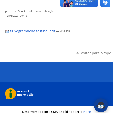
por
Luís - SEAD
—
última modificação
12/01/2024 09h43
fluxogramaclassesfinal.pdf
— 451 KB
Voltar para o topo
Desenvolvido com o CMS de código aberto
Plone