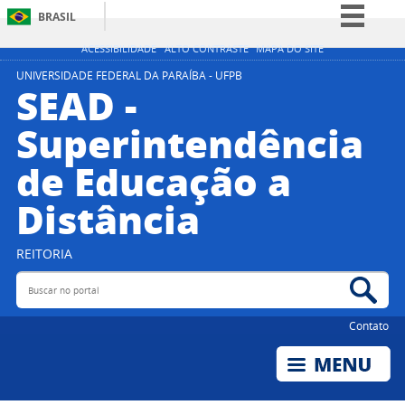
BRASIL
Simplifique!
ACESSIBILIDADE
ALTO CONTRASTE
MAPA DO SITE
Comunica BR
UNIVERSIDADE FEDERAL DA PARAÍBA - UFPB
SEAD -
Participe
Superintendência
Acesso à informação
de Educação a
Legislação
Canais
Distância
REITORIA
Buscar no portal
Bus
Contato