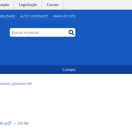
mação
Legislação
Canais
IBILIDADE
ALTO CONTRASTE
MAPA DO SITE
Buscar no portal
Buscar no portal
Contato
SINADO_ASSINADO.PDF
do.pdf
— 293 KB