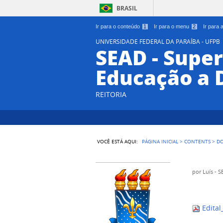
BRASIL
Ir para o conteúdo
1
Ir para o menu
2
Ir para
UNIVERSIDADE FEDERAL DA PARAÍBA - UFPB
SEAD - Supe
Educação a 
REITORIA
VOCÊ ESTÁ AQUI:
PÁGINA INICIAL
>
CONTENTS
>
D
por
Luís - 
Edital