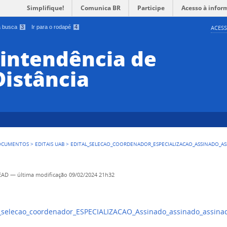
Simplifique!
Comunica BR
Participe
Acesso à infor
 a busca
3
Ir para o rodapé
4
ACESS
rintendência de
Distância
OCUMENTOS
>
EDITAIS UAB
>
EDITAL_SELECAO_COORDENADOR_ESPECIALIZACAO_ASSINADO_AS
SEAD
—
última modificação
09/02/2024 21h32
_selecao_coordenador_ESPECIALIZACAO_Assinado_assinado_assina