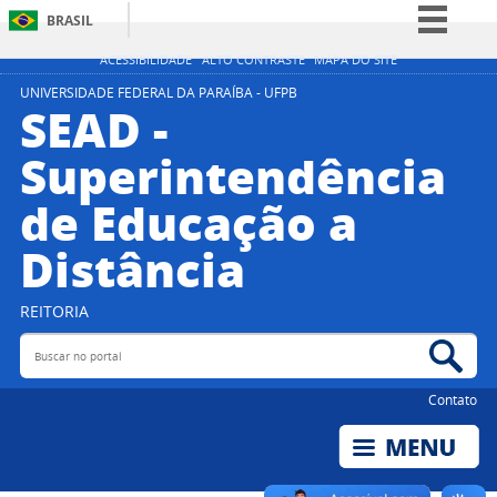
BRASIL
Simplifique!
ACESSIBILIDADE
ALTO CONTRASTE
MAPA DO SITE
Comunica BR
UNIVERSIDADE FEDERAL DA PARAÍBA - UFPB
SEAD -
Participe
Superintendência
Acesso à informação
de Educação a
Legislação
Canais
Distância
REITORIA
Buscar no portal
Bus
Contato