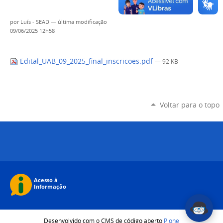
por
Luís - SEAD
—
última modificação
09/06/2025 12h58
Edital_UAB_09_2025_final_inscricoes.pdf
— 92 KB
Voltar para o topo
Desenvolvido com o CMS de código aberto
Plone