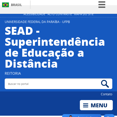
BRASIL
Simplifique!
ACESSIBILIDADE
ALTO CONTRASTE
MAPA DO SITE
Comunica BR
UNIVERSIDADE FEDERAL DA PARAÍBA - UFPB
SEAD -
Participe
Superintendência
Acesso à informação
de Educação a
Legislação
Canais
Distância
REITORIA
Buscar no portal
Bus
Contato