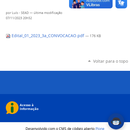
por
Luís - SEAD
—
última modificação
07/11/2023 20h52
Edital_01_2023_3a_CONVOCACAO.pdf
— 176 KB
Voltar para o topo
Desenvolvido com o CMS de código aberto
Plone