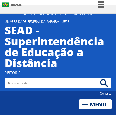
BRASIL
Simplifique!
ACESSIBILIDADE
ALTO CONTRASTE
MAPA DO SITE
Comunica BR
UNIVERSIDADE FEDERAL DA PARAÍBA - UFPB
SEAD -
Participe
Superintendência
Acesso à informação
de Educação a
Legislação
Canais
Distância
REITORIA
Buscar no portal
Bus
Contato