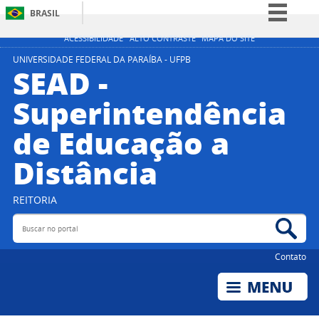
BRASIL
Simplifique!
ACESSIBILIDADE
ALTO CONTRASTE
MAPA DO SITE
Comunica BR
UNIVERSIDADE FEDERAL DA PARAÍBA - UFPB
SEAD -
Participe
Superintendência
Acesso à informação
de Educação a
Legislação
Canais
Distância
REITORIA
Buscar no portal
Bus
Contato