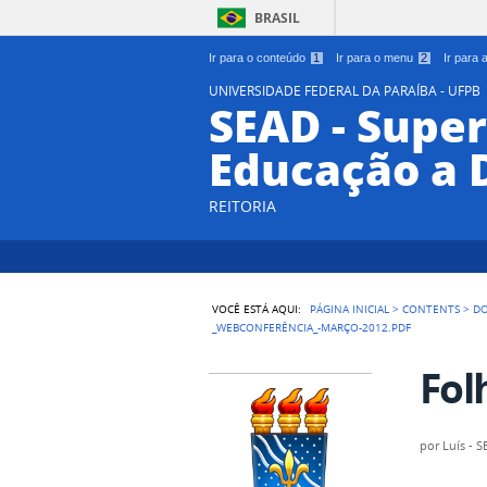
BRASIL
Ir para o conteúdo
1
Ir para o menu
2
Ir para
UNIVERSIDADE FEDERAL DA PARAÍBA - UFPB
SEAD - Supe
Educação a 
REITORIA
VOCÊ ESTÁ AQUI:
PÁGINA INICIAL
>
CONTENTS
>
D
_WEBCONFERÊNCIA_-MARÇO-2012.PDF
Fol
por
Luís - 