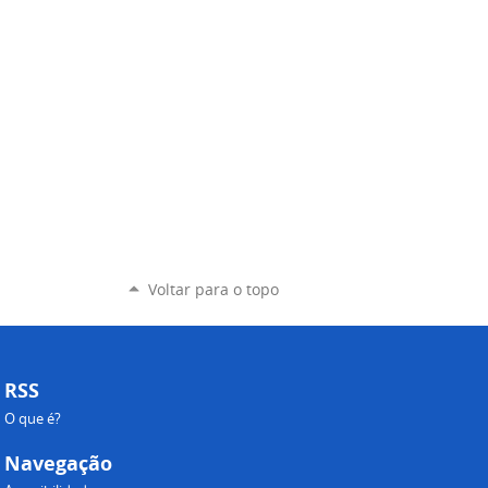
Voltar para o topo
RSS
O que é?
Navegação