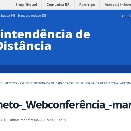
Simplifique!
Comunica BR
Participe
Acesso à infor
 a busca
3
Ir para o rodapé
4
ACESS
rintendência de
Distância
OCUMENTOS
>
E-TUTOR: PROGRAMA DE CAPACITAÇÃO CONTINUADA DA UFPB VIRTUAL AGENDA 
heto-_Webconferência_-mar
SEAD
—
última modificação
26/07/2022 14h39