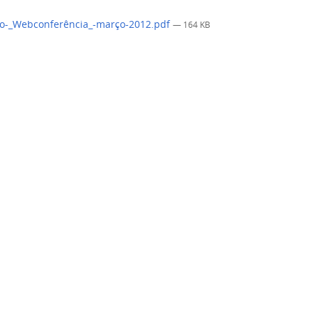
o-_Webconferência_-março-2012.pdf
— 164 KB