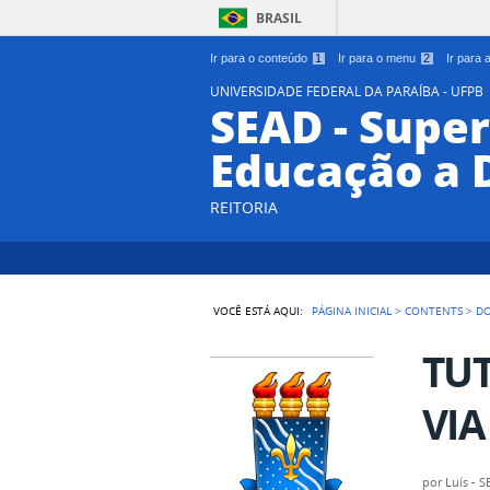
BRASIL
Ir para o conteúdo
1
Ir para o menu
2
Ir para
UNIVERSIDADE FEDERAL DA PARAÍBA - UFPB
SEAD - Supe
Educação a 
REITORIA
VOCÊ ESTÁ AQUI:
PÁGINA INICIAL
>
CONTENTS
>
D
TU
VIA
por
Luís - 