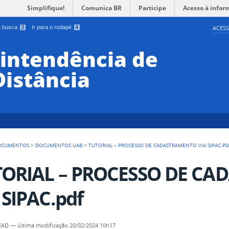
Simplifique!
Comunica BR
Participe
Acesso à infor
 a busca
3
Ir para o rodapé
4
ACESS
rintendência de
Distância
OCUMENTOS
>
DOCUMENTOS UAB
>
TUTORIAL – PROCESSO DE CADASTRAMENTO VIA SIPAC.PD
TORIAL – PROCESSO DE C
 SIPAC.pdf
SEAD
—
última modificação
20/02/2024 10h17