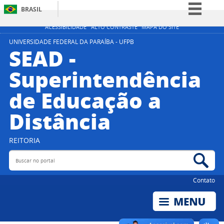
BRASIL
Simplifique!
ACESSIBILIDADE
ALTO CONTRASTE
MAPA DO SITE
Comunica BR
UNIVERSIDADE FEDERAL DA PARAÍBA - UFPB
SEAD -
Participe
Superintendência
Acesso à informação
de Educação a
Legislação
Canais
Distância
REITORIA
Buscar no portal
Bus
Contato