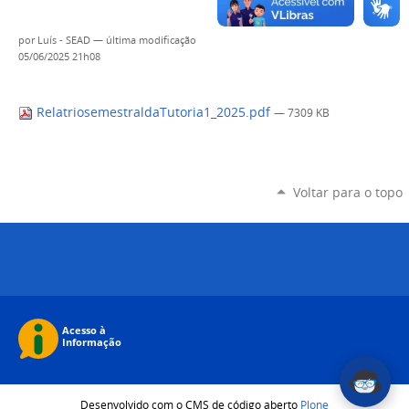
por
Luís - SEAD
—
última modificação
05/06/2025 21h08
RelatriosemestraldaTutoria1_2025.pdf
— 7309 KB
Voltar para o topo
Desenvolvido com o CMS de código aberto
Plone