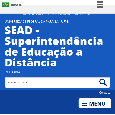
BRASIL
Simplifique!
ACESSIBILIDADE
ALTO CONTRASTE
MAPA DO SITE
Comunica BR
UNIVERSIDADE FEDERAL DA PARAÍBA - UFPB
SEAD -
Participe
Superintendência
Acesso à informação
de Educação a
Legislação
Canais
Distância
REITORIA
Buscar no portal
Bus
Contato