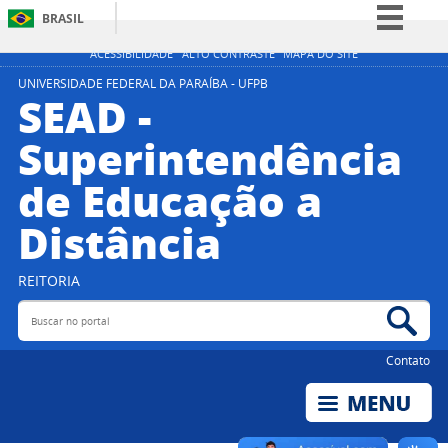
BRASIL
Simplifique!
ACESSIBILIDADE
ALTO CONTRASTE
MAPA DO SITE
Comunica BR
UNIVERSIDADE FEDERAL DA PARAÍBA - UFPB
SEAD -
Participe
Superintendência
Acesso à informação
de Educação a
Legislação
Canais
Distância
REITORIA
Buscar no portal
Bus
Contato