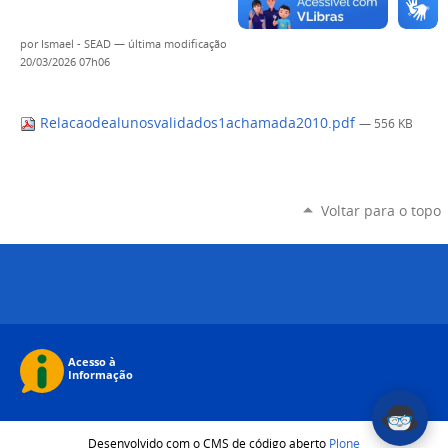
por
Ismael - SEAD
—
última modificação
20/03/2026 07h06
Relacaodealunosvalidados1achamada2010.pdf
— 556 KB
Voltar para o topo
Desenvolvido com o CMS de código aberto
Plone