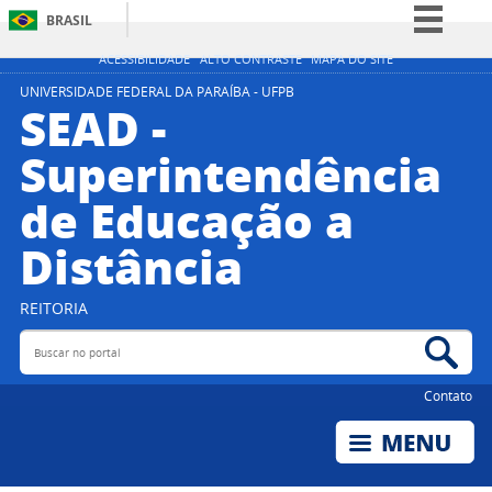
BRASIL
Simplifique!
ACESSIBILIDADE
ALTO CONTRASTE
MAPA DO SITE
Comunica BR
UNIVERSIDADE FEDERAL DA PARAÍBA - UFPB
SEAD -
Participe
Superintendência
Acesso à informação
de Educação a
Legislação
Canais
Distância
REITORIA
Buscar no portal
Bus
Contato