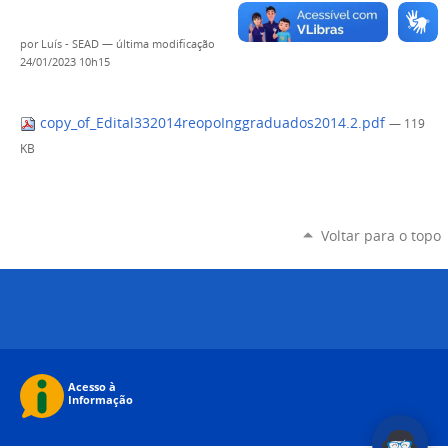
por
Luís - SEAD
—
última modificação
24/01/2023 10h15
copy_of_Edital332014reopoInggraduados2014.2.pdf
— 119
KB
Voltar para o topo