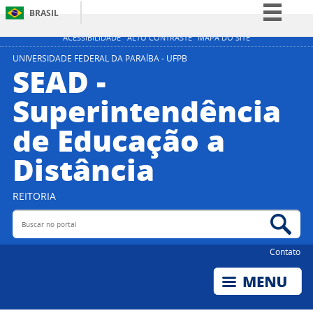
BRASIL
Simplifique!
ACESSIBILIDADE
ALTO CONTRASTE
MAPA DO SITE
Comunica BR
UNIVERSIDADE FEDERAL DA PARAÍBA - UFPB
SEAD -
Participe
Superintendência
Acesso à informação
de Educação a
Legislação
Canais
Distância
REITORIA
Buscar no portal
Bus
Contato