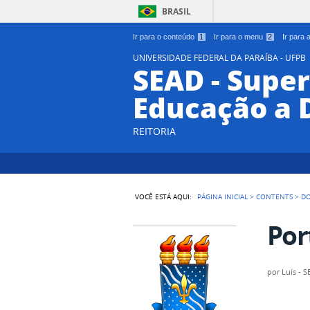
BRASIL
Ir para o conteúdo
1
Ir para o menu
2
Ir para
UNIVERSIDADE FEDERAL DA PARAÍBA - UFPB
SEAD - Supe
Educação a 
REITORIA
VOCÊ ESTÁ AQUI:
PÁGINA INICIAL
>
CONTENTS
>
D
Por
por
Luís - 