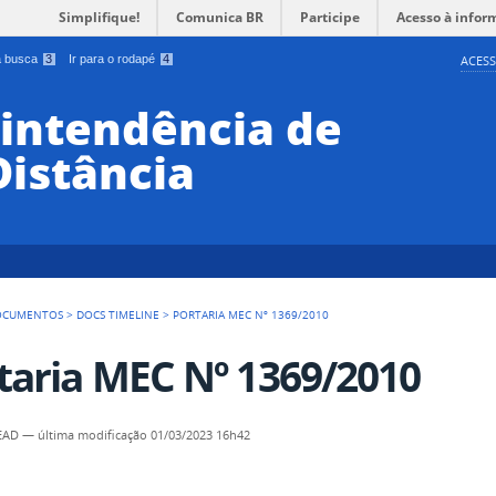
Simplifique!
Comunica BR
Participe
Acesso à infor
 a busca
3
Ir para o rodapé
4
ACESS
rintendência de
Distância
OCUMENTOS
>
DOCS TIMELINE
>
PORTARIA MEC Nº 1369/2010
taria MEC Nº 1369/2010
SEAD
—
última modificação
01/03/2023 16h42