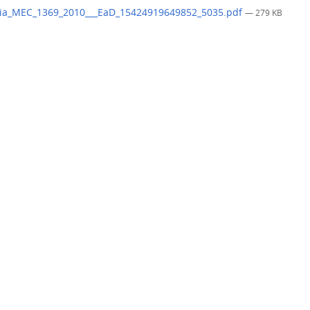
ria_MEC_1369_2010___EaD_15424919649852_5035.pdf
— 279 KB