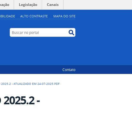
mação
Legislação
Canais
IBILIDADE
ALTO CONTRASTE
MAPA DO SITE
Buscar no portal
Buscar no portal
Contato
2025.2 - ATUALIZADO EM 24-07-2025.PDF
025.2 -