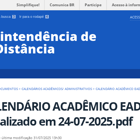
Simplifique!
Comunica BR
Participe
Acesso à infor
 a busca
3
Ir para o rodapé
4
ACESS
rintendência de
Distância
OCUMENTOS
>
CALENDÁRIOS ACADÊMICOS/ ADMINISTRATIVOS
>
CALENDÁRIO ACADÊMICO EAD 
ENDÁRIO ACADÊMICO EAD 2
alizado em 24-07-2025.pdf
—
última modificação
31/07/2025 13h30