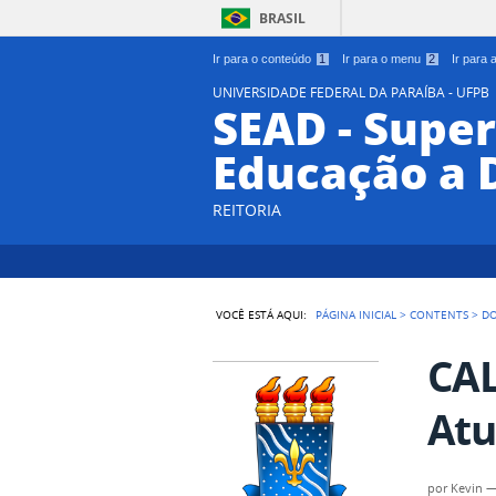
BRASIL
Ir para o conteúdo
1
Ir para o menu
2
Ir para
UNIVERSIDADE FEDERAL DA PARAÍBA - UFPB
SEAD - Supe
Educação a 
REITORIA
VOCÊ ESTÁ AQUI:
PÁGINA INICIAL
>
CONTENTS
>
D
CAL
Atu
por
Kevin