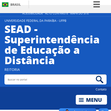
BRASIL
Simplifique!
ACESSIBILIDADE
ALTO CONTRASTE
MAPA DO SITE
Comunica BR
UNIVERSIDADE FEDERAL DA PARAÍBA - UFPB
SEAD -
Participe
Superintendência
Acesso à informação
de Educação a
Legislação
Canais
Distância
REITORIA
Buscar no portal
Bus
Contato