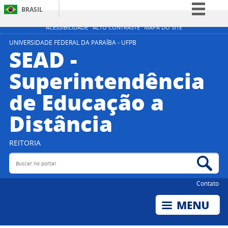
BRASIL
Simplifique!
ACESSIBILIDADE
ALTO CONTRASTE
MAPA DO SITE
Comunica BR
UNIVERSIDADE FEDERAL DA PARAÍBA - UFPB
SEAD -
Participe
Superintendência
Acesso à informação
de Educação a
Legislação
Canais
Distância
REITORIA
Buscar no portal
Bus
Contato