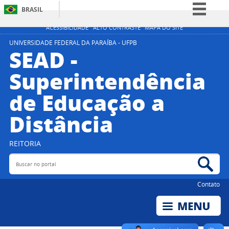
BRASIL
Simplifique!
ACESSIBILIDADE
ALTO CONTRASTE
MAPA DO SITE
Comunica BR
UNIVERSIDADE FEDERAL DA PARAÍBA - UFPB
SEAD -
Participe
Superintendência
Acesso à informação
de Educação a
Legislação
Canais
Distância
REITORIA
Buscar no portal
Bus
Contato