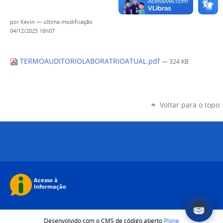
por
Kevin
—
última modificação
04/12/2025 16h07
TERMOAUDITORIOLABORATRIOATUAL.pdf
— 324 KB
Voltar para o topo
Desenvolvido com o CMS de código aberto
Plone