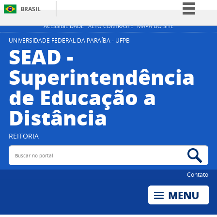
BRASIL
Simplifique!
ACESSIBILIDADE
ALTO CONTRASTE
MAPA DO SITE
Comunica BR
UNIVERSIDADE FEDERAL DA PARAÍBA - UFPB
SEAD -
Participe
Superintendência
Acesso à informação
de Educação a
Legislação
Canais
Distância
REITORIA
Buscar no portal
Bus
Contato