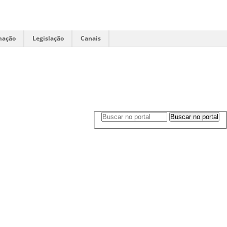
mação
Legislação
Canais
Buscar no portal
Buscar no portal