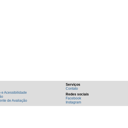
Serviços
Contato
 e Acessibilidade
Redes sociais
ão
Facebook
nte de Avaliação
Instagram