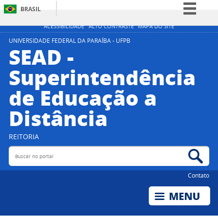
BRASIL
Simplifique!
ACESSIBILIDADE
ALTO CONTRASTE
MAPA DO SITE
Comunica BR
UNIVERSIDADE FEDERAL DA PARAÍBA - UFPB
SEAD -
Participe
Superintendência
Acesso à informação
de Educação a
Legislação
Canais
Distância
REITORIA
Buscar no portal
Bus
Contato