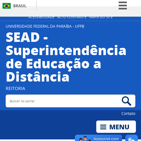
BRASIL
Simplifique!
ACESSIBILIDADE
ALTO CONTRASTE
MAPA DO SITE
Comunica BR
UNIVERSIDADE FEDERAL DA PARAÍBA - UFPB
SEAD -
Participe
Superintendência
Acesso à informação
de Educação a
Legislação
Canais
Distância
REITORIA
Buscar no portal
Bus
Contato