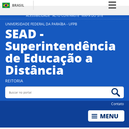
BRASIL
Simplifique!
ACESSIBILIDADE
ALTO CONTRASTE
MAPA DO SITE
Comunica BR
UNIVERSIDADE FEDERAL DA PARAÍBA - UFPB
SEAD -
Participe
Superintendência
Acesso à informação
de Educação a
Legislação
Canais
Distância
REITORIA
Buscar no portal
Bus
Contato