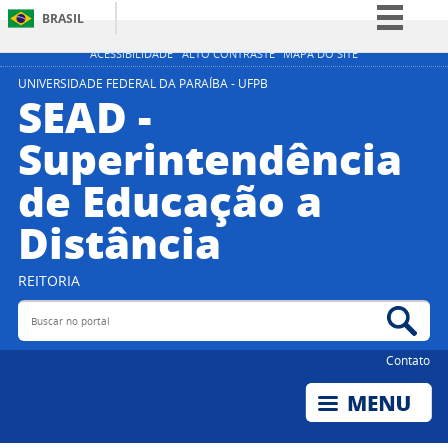
BRASIL
Simplifique!
ACESSIBILIDADE
ALTO CONTRASTE
MAPA DO SITE
Comunica BR
UNIVERSIDADE FEDERAL DA PARAÍBA - UFPB
SEAD -
Participe
Superintendência
Acesso à informação
de Educação a
Legislação
Canais
Distância
REITORIA
Buscar no portal
Bus
Contato