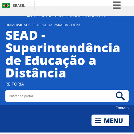
BRASIL
Simplifique!
ACESSIBILIDADE
ALTO CONTRASTE
MAPA DO SITE
Comunica BR
UNIVERSIDADE FEDERAL DA PARAÍBA - UFPB
SEAD -
Participe
Superintendência
Acesso à informação
de Educação a
Legislação
Canais
Distância
REITORIA
Buscar no portal
Bus
Contato